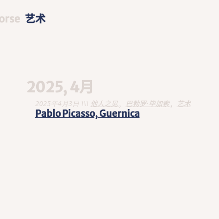
Horse
艺术
2025, 4月
2025年4月3日 \\\
他人之见
巴勃罗·毕加索
艺术
Pablo Picasso, Guernica